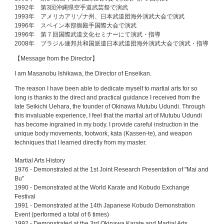
1992年 第3回沖縄県空手道武芸祭で演武
1993年 アメリカアリゾナ州、日本武道団海外演武大会で演武
1996年 スペイン本部御殿手国際大会で演武
1996年 第７回国際武道文化セミナーにて演武・指導
2008年 ブラジル連邦共和国派遣日本武道団海外演武大会で演武・指導
【Message from the Director】
I am Masanobu Ishikawa, the Director of Enseikan.
The reason I have been able to dedicate myself to martial arts for so
long is thanks to the direct and practical guidance I received from the
late Seikichi Uehara, the founder of Okinawa Mutubu Udundi. Through
this invaluable experience, I feel that the martial art of Mutubu Udundi
has become ingrained in my body. I provide careful instruction in the
unique body movements, footwork, kata (Kassen-te), and weapon
techniques that I learned directly from my master.
Martial Arts History
1976 - Demonstrated at the 1st Joint Research Presentation of "Mai and
Bu"
1990 - Demonstrated at the World Karate and Kobudo Exchange
Festival
1991 - Demonstrated at the 14th Japanese Kobudo Demonstration
Event (performed a total of 6 times)
1992 - Demonstrated at the 3rd Okinawa Karate and Martial Arts