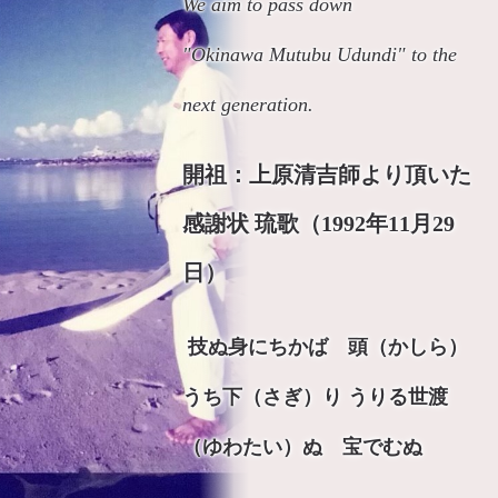
We aim to pass down
"Okinawa Mutubu Udundi" to the
next generation.
開祖：上原清吉師より頂いた
感謝状
琉歌（1992年11月29
日）
技ぬ身にちかば 頭（かしら）
うち下（さぎ）り
うりる世渡
（ゆわたい）ぬ 宝でむぬ