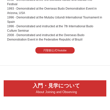
Festival
1993 - Demonstrated at the Overseas Budo Demonstration Event in
Arizona, USA
1996 - Demonstrated at the Mutubu Udundi International Tournament in
Spain
1996 - Demonstrated and instructed at the 7th International Budo
Culture Seminar
2008 - Demonstrated and instructed at the Overseas Budo
Demonstration Event in the Federative Republic of Brazil
円聖館公式Youtube
入門・見学について
About Joining and Observing