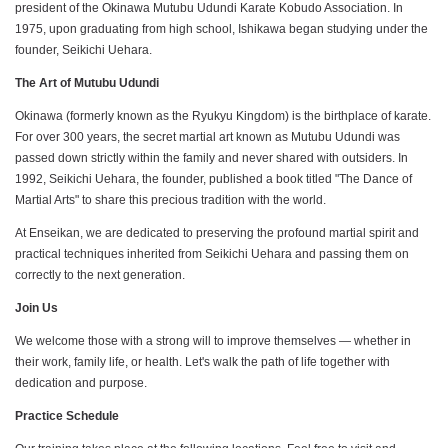
president of the Okinawa Mutubu Udundi Karate Kobudo Association. In
1975, upon graduating from high school, Ishikawa began studying under the
founder, Seikichi Uehara.
The Art of Mutubu Udundi
Okinawa (formerly known as the Ryukyu Kingdom) is the birthplace of karate.
For over 300 years, the secret martial art known as Mutubu Udundi was
passed down strictly within the family and never shared with outsiders. In
1992, Seikichi Uehara, the founder, published a book titled "The Dance of
Martial Arts" to share this precious tradition with the world.
At Enseikan, we are dedicated to preserving the profound martial spirit and
practical techniques inherited from Seikichi Uehara and passing them on
correctly to the next generation.
Join Us
We welcome those with a strong will to improve themselves — whether in
their work, family life, or health. Let's walk the path of life together with
dedication and purpose.
Practice Schedule