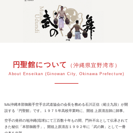
円聖館について
（沖縄県宜野湾市）
About Enseikan (Ginowan City, Okinawa Prefecture)
tutu沖縄本部御殿手空手古武道協会の会長を務める石川正信（範士九段）が開
設する「円聖館」です。１９７５年高校卒業時に、開祖 上原清吉師に師事。
空手の発祥の地沖縄(琉球)にて三百数十年もの間、門外不出として伝承されて
きた秘伝「本部御殿手」。開祖上原清吉１９９２年に「武の舞」として一冊