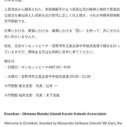
の本を出版。
上原清吉から継承された、本部御殿手のもつ崇高な武の精神と独特で実践的
な技法を兼ね添えた武術を次の世代に正しく伝え残す。それが沖縄本部御殿
手円聖館です。
仕事にかける、家族にかける、健康にかける「思い」を持って、共にその人
生に向かいませんか。
現在、北谷サンセットビーチ・宜野湾市立真志喜中学校武道場で稽古を行っ
ていますので、興味ある方はお気軽に見学に来てください。
稽古日
・日曜日：サンセットビーチAM7:00～9:00
・火曜日：宜野湾市立真志喜中学校武道場 20:00～22:00
※円聖館 東京支部 代表：辻井 一
※円聖館 福井支部 代表：木下克俊
Enseikan - Okinawa Mutubu Udundi Karate Kobudo Association
Welcome to Enseikan, founded by Masanobu Ishikawa (Hanshi 9th Dan), the