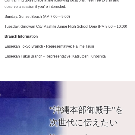
Our training takes place at the following locations. Feel free to visit and
observe a session if you're interested:
Sunday: Sunset Beach (AM 7:00 – 9:00)
Tuesday: Ginowan City Mashiki Junior High School Dojo (PM 8:00 – 10:00)
Branch Information
Enseikan Tokyo Branch - Representative: Hajime Tsujii
Enseikan Fukui Branch - Representative: Katsutoshi Kinoshita
"沖縄本部御殿手"を
次世代に伝えたい