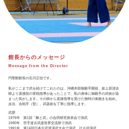
館長からのメッセージ
Message from the Director
円聖館館長の石川正信です。
私がここまで武を続けてこれたのは、沖縄本部御殿手開祖、故上原清吉
師より直接技の実戦指導があったことで、私の身体に御殿手の武術が染
まった気がします。その師から直接指導を受けた独特の体捌きを始め、
歩法、合戦手（型）、武器術を丁寧に指導します。
武歴
1976年 第1回「舞と武」の合同研究発表会で演武
1990年 空手道古武道世界交流祭で演武
1991年 第14回日本古武道演武大会で演武、計６回演武